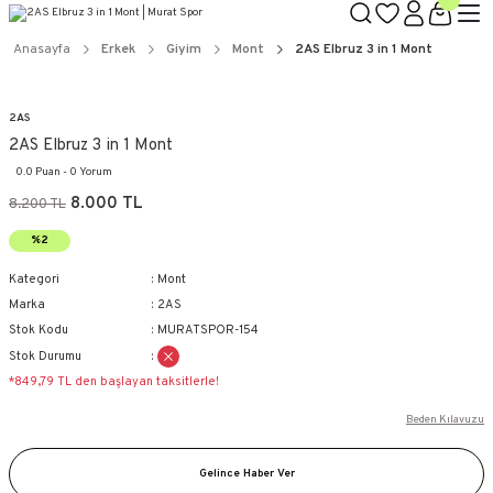
Anasayfa
Erkek
Giyim
Mont
2AS Elbruz 3 in 1 Mont
2AS
2AS Elbruz 3 in 1 Mont
0.0 Puan - 0 Yorum
8.000 TL
8.200 TL
%2
Kategori
Mont
Marka
2AS
Stok Kodu
MURATSPOR-154
Stok Durumu
*849,79 TL den başlayan taksitlerle!
Beden Kılavuzu
Gelince Haber Ver