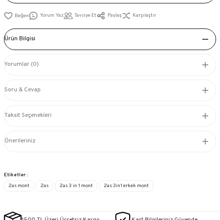
Yorum Yaz
Tavsiye Et
Paylaş
Karşılaştır
Ürün Bilgisi
Yorumlar (0)
Soru & Cevap
Taksit Seçenekleri
Önerileriniz
Etiketler :
2as mont
2as
2as 3 in 1 mont
2as 3in1 erkek mont