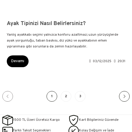
Ayak Tipinizi Nasıl Belirlersiniz?
Yanlış ayakkabı seçimi yalnızca konforu azaltmaz; uzun yürüyüşlerde
ayak yorgunluğu, taban baskısı, diz yükü ve ayakkabının erken
yıpranması gibi sorunlara da zemin hazırlayabilir.
Devamı
03/12/2025
20:31
1
2
3
1500 TL Üzeri Ücretsiz Kargo
Kart Bilgileriniz Güvende
Farklı Taksit Seçenekleri
Kolay Değişim ve İade