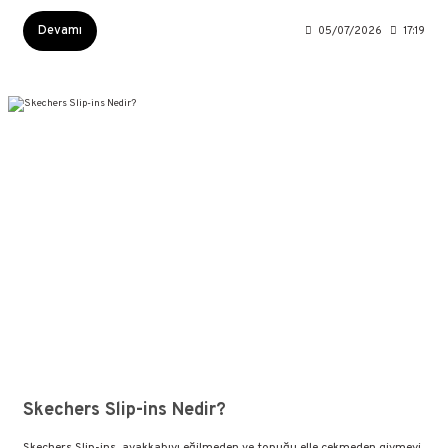
Devamı
05/07/2026
17:19
Skechers Slip-ins Nedir?
Skechers Slip-ins, ayakkabıyı eğilmeden ve topuğu elle çekmeden giymeyi