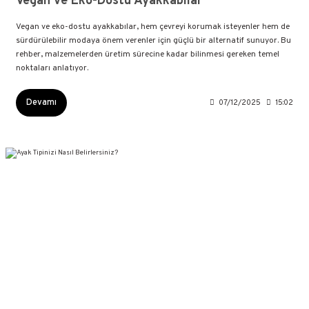
Vegan ve Eko-Dostu Ayakkabılar
Vegan ve eko-dostu ayakkabılar, hem çevreyi korumak isteyenler hem de
sürdürülebilir modaya önem verenler için güçlü bir alternatif sunuyor. Bu
rehber, malzemelerden üretim sürecine kadar bilinmesi gereken temel
noktaları anlatıyor.
Devamı
07/12/2025
15:02